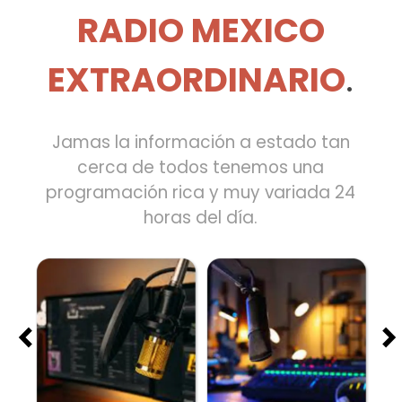
RADIO MEXICO
EXTRAORDINARIO
.
Jamas la información a estado tan
cerca de todos tenemos una
programación rica y muy variada 24
horas del día.