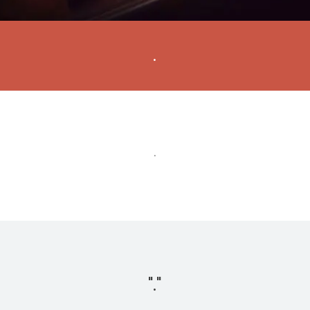
.
.
"
."